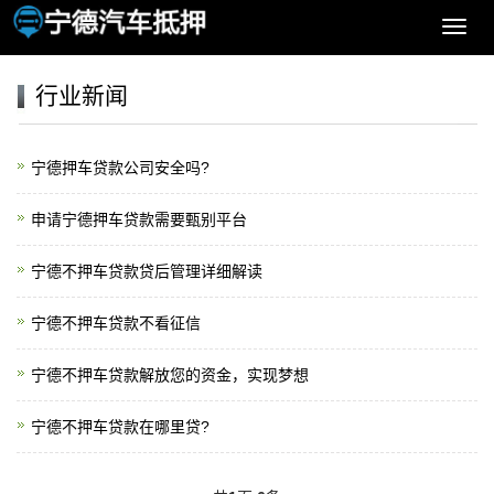
导
航
菜
行业新闻
单
宁德押车贷款公司安全吗?
申请宁德押车贷款需要甄别平台
宁德不押车贷款贷后管理详细解读
宁德不押车贷款不看征信
宁德不押车贷款解放您的资金，实现梦想
宁德不押车贷款在哪里贷?